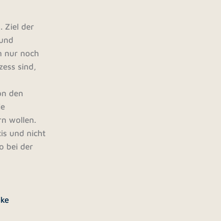
 Ziel der
 und
n nur noch
zess sind,
on den
ie
rn wollen.
is und nicht
o bei der
ike