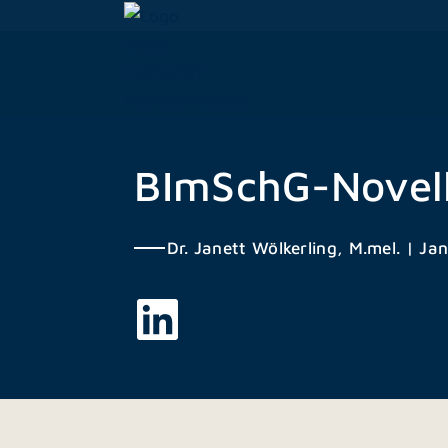
Zum
Inhalt
springen
BImSchG-Novelle
Dr. Janett Wölkerling, M.mel.
|
Jan