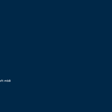
aft mbB
EN