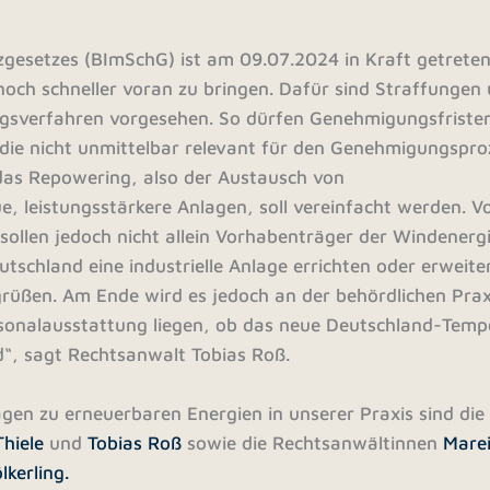
gesetzes (BImSchG) ist am 09.07.2024 in Kraft getreten.
noch schneller voran zu bringen. Dafür sind Straffungen
gsverfahren vorgesehen. So dürfen Genehmigungsfriste
die nicht unmittelbar relevant für den Genehmigungspro
das Repowering, also der Austausch von
, leistungsstärkere Anlagen, soll vereinfacht werden. V
ollen jedoch nicht allein Vorhabenträger der Windenerg
eutschland eine industrielle Anlage errichten oder erweite
rüßen. Am Ende wird es jedoch an der behördlichen Prax
sonalausstattung liegen, ob das neue Deutschland-Temp
“, sagt Rechtsanwalt Tobias Roß.
agen zu erneuerbaren Energien in unserer Praxis sind die
Thiele
und
Tobias Roß
sowie die Rechtsanwältinnen
Mare
lkerling.