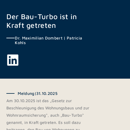
Zum
Inhalt
Der Bau-Turbo ist in
springen
Kraft getreten
Dr. Maximilian Dombert
|
Patricia
Kohls
Meldung
|
31.10.2025
Am 30.10.2025 ist das „Gesetz zur
Beschleunigung des Wohnungsbaus und zur
Wohnraumsicherung“, auch „Bau-Turbo“
genannt, in Kraft getreten. Es soll dazu
beitragen, den Bau von Wohnungen zu