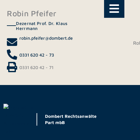
Skip
to
Robin Pfeifer
content
Dezernat Prof. Dr. Klaus
Herrmann
robin.pfeifer@dombert.de
Rob
0331 620 42 - 73
0331 620 42 - 71
Dombert Rechtsanwälte
Part mbB