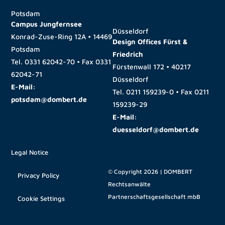
Potsdam
Campus Jungfernsee
Düsseldorf
Konrad-Zuse-Ring 12A • 14469
Design Offices Fürst &
Potsdam
Friedrich
Tel.
0331 62042-70
• Fax
0331
Fürstenwall 172 • 40217
62042-71
Düsseldorf
E-Mail:
Tel.
0211 159239-0
• Fax
0211
potsdam@dombert.de
159239-29
E-Mail:
duesseldorf@dombert.de
Legal Notice
© Copyright 2026 | DOMBERT
Privacy Policy
Rechtsanwälte
Partnerschaftsgesellschaft mbB
Cookie Settings