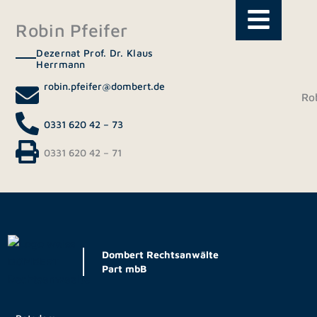
Zum
Inhalt
Robin Pfeifer
springen
Dezernat Prof. Dr. Klaus
Herrmann
robin.pfeifer@dombert.de
Rob
0331 620 42 – 73
0331 620 42 – 71
Dombert Rechtsanwälte
Part mbB