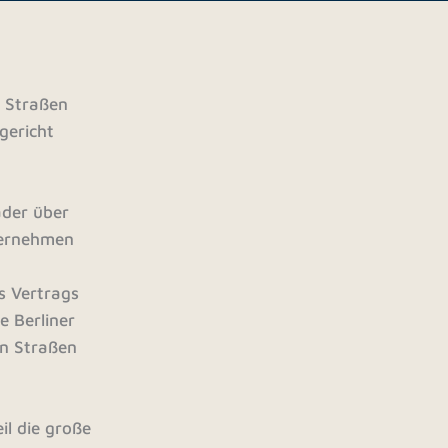
n Straßen
gericht
äder über
ternehmen
s Vertrags
e Berliner
en Straßen
il die große