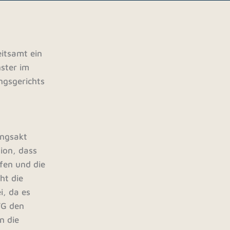
itsamt ein
ster im
ngsgerichts
ungsakt
ion, dass
pfen und die
ht die
i, da es
VG den
n die