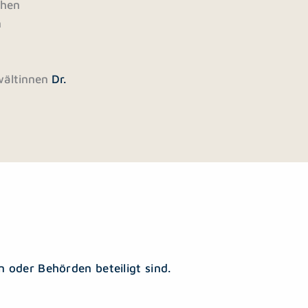
chen
n
nwältinnen
Dr.
 oder Behörden beteiligt sind.