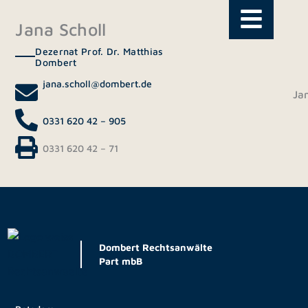
Zum
Inhalt
Jana Scholl
springen
Dezernat Prof. Dr. Matthias
Dombert
jana.scholl@dombert.de
Jan
0331 620 42 – 905
0331 620 42 – 71
Dombert Rechtsanwälte
Part mbB