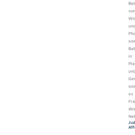
Bet
vo
Wi
un
Pho
so
Bat
in
Pla
un
Ge
so
zu
Fr
de
Net
Jud
Aff