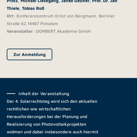
Protz,
Michael Liesegang,
Janko Geßner,
Prof. Dr. Jan
Thiele,
Tobias Roß
Ort:
Konferenzzentrum Ernst von Bergmann, Berliner
Straße 62,14467 Potsdam
Veranstalter:
DOMBERT Akademie GmbH
Zur Anmeldung
Inhalt der Veranstaltung
Der 4. Solarrechtstag wird sich den aktuellen
rechtlichen wie wirtschaftlichen
Herausforderungen bei der Planung und
Realisierung von Photovoltaikprojekten
widmen und dabei insbesondere auch hiermit