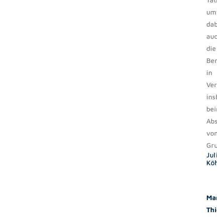
um
dab
au
die
Be
in
Ver
ins
be
Abs
vo
Gru
Jul
Kö
Ma
Thi