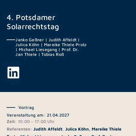
Zum
Inhalt
4. Potsdamer
springen
Solarrechtstag
Janko Geßner
|
Judith Affeldt
|
Julica Köhn
|
Mareike Thiele Protz
|
Michael Liesegang
|
Prof. Dr.
Jan Thiele
|
Tobias Roß
Vortrag
Veranstaltung am: 21.04.2027
Zeit:
10:00 – 17:00 Uhr
Referenten:
Judith Affeldt
,
Julica Köhn,
Mareike Thiele