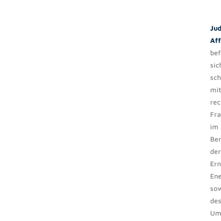
Jud
Aff
bef
sic
sc
mit
rec
Fr
im
Ber
der
Er
Ene
so
de
Um