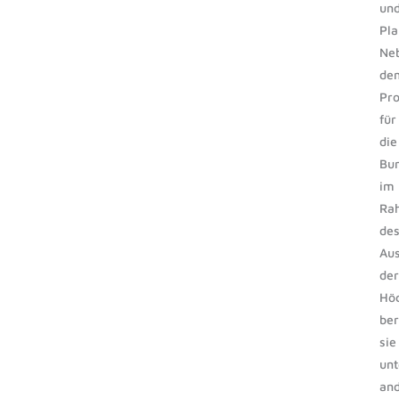
un
Pla
Ne
de
Pr
für
die
Bu
im
Ra
de
Au
der
Höc
ber
sie
unt
an