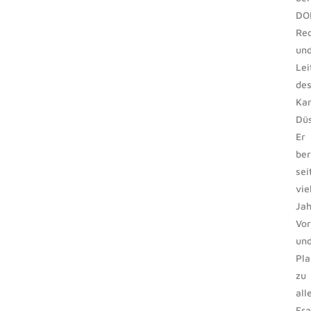
DO
Rec
un
Lei
de
Kan
Düs
Er
ber
sei
vie
Ja
Vo
un
Pla
zu
all
Fr