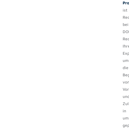
Pro
ist
Rec
bei
DO
Rec
Ihr
Exp
um
die
Beg
vo
Vor
un
Zu
in
umw
gep