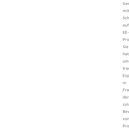
Ge
mit
Sc
auf
EE
Pro
Sie
hat
um
tra
Exp
in
Fr
der
zul
Be
vo
Pro