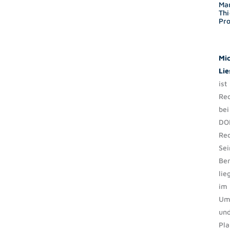
Ma
Thi
Pro
Mic
Li
ist
Rec
bei
DO
Rec
Sei
Be
lie
im
Um
un
Pla