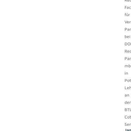
Fac
für
Ver
Par
bei
DO
Rec
Par
mb
in
Po
Leh
an
der
BT
Cot
Sen
Ja