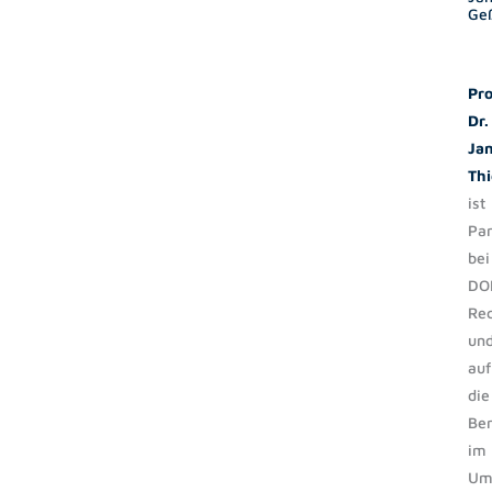
Ge
Pro
Dr.
Ja
Thi
ist
Par
bei
DO
Re
un
auf
die
Be
im
Um