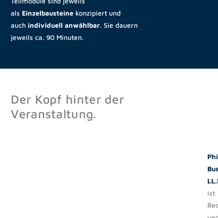
Teilmodule sind jeweils
als
Einzelbausteine
konzipiert und
auch
individuell anwählbar
. Sie dauern
jeweils ca. 90 Minuten.
Der Kopf hinter der
Veranstaltung.
Phi
Bus
LL.
ist
Rec
un