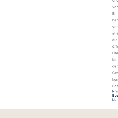
un
Ver
Er
ber
vor
all
die
öff
Ha
bei
der
Ges
ko
Bes
Phi
Bus
LL.