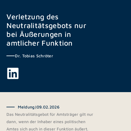
Zum
Inhalt
Verletzung des
springen
Neutralitätsgebots nur
bei Äußerungen in
amtlicher Funktion
Dr. Tobias Schröter
Meldung
|
09.02.2026
Das Neutralitätsgebot für Amtsträger gilt nur
dann, wenn der Inhaber eines politischen
Amtes sich auch in dieser Funktion äußert.