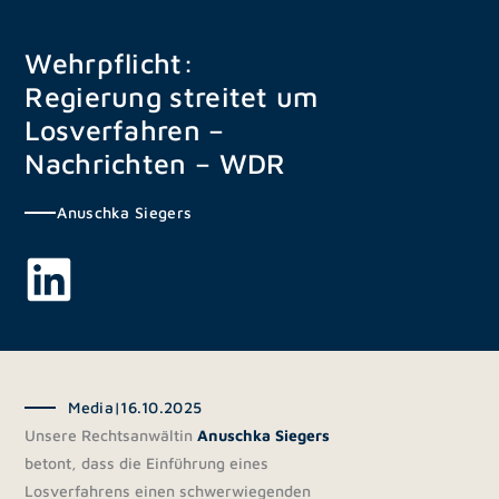
Zum
Inhalt
Wehrpflicht:
springen
Regierung streitet um
Losverfahren –
Nachrichten – WDR
Anuschka Siegers
Media
|
16.10.2025
Unsere Rechtsanwältin
Anuschka Siegers
betont, dass die Einführung eines
Losverfahrens einen schwerwiegenden