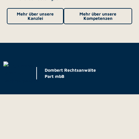
Mehr über unsere
Mehr über unsere
Kanzlei
Kompetenzen
Dombert Rechtsanwälte
Part mbB
Potsdam
Campus Jungfernsee
Düsseldorf
Konrad-Zuse-Ring 12A · 14469
Design Offices Fürst &
Potsdam
Friedrich
Tel.
0331 62042-70
· Fax
0331
Fürstenwall 172 · 40217
62042-71
Düsseldorf