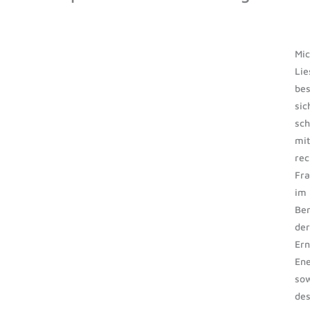
Mic
Lie
bes
sic
sc
mit
rec
Fr
im
Ber
der
Er
Ene
so
de