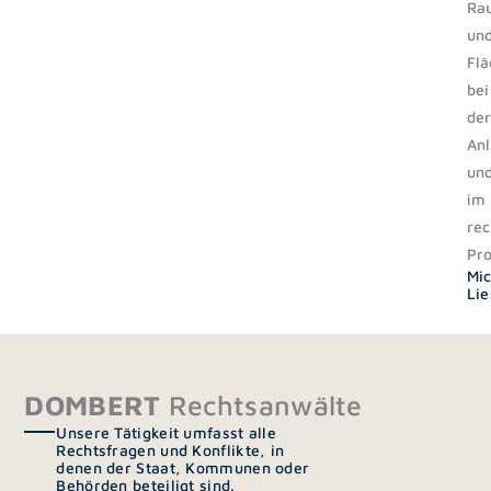
Ra
un
Flä
bei
der
Anl
un
im
rec
Pr
Mic
Li
DOMBERT
Rechtsanwälte
Unsere Tätigkeit umfasst alle
Rechtsfragen und Konflikte, in
denen der Staat, Kommunen oder
Behörden beteiligt sind.