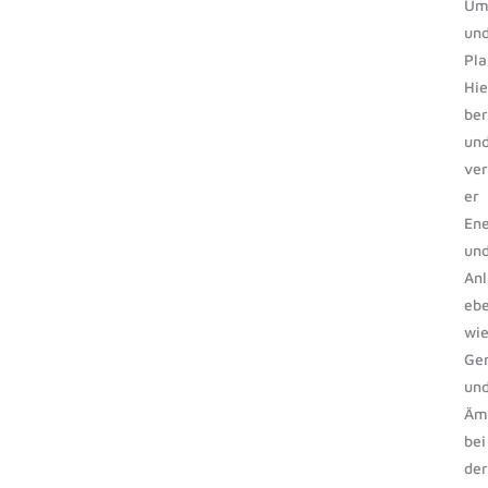
Um
un
Pla
Hie
ber
un
ver
er
En
un
Anl
eb
wi
Ge
un
Äm
bei
der