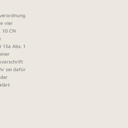
everordnung
e vier
, 10 CN
e
 13a Abs. 1
einer
vorschrift
hr sei dafür
 der
klärt