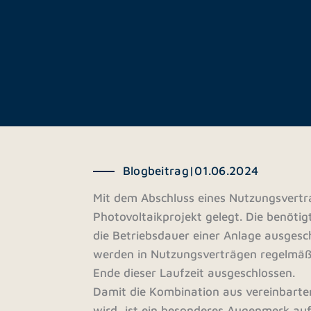
Blogbeitrag
|
01.06.2024
Mit dem Abschluss eines Nutzungsvertra
Photovoltaikprojekt gelegt. Die benötig
die Betriebsdauer einer Anlage ausgesch
werden in Nutzungsverträgen regelmäßig
Ende dieser Laufzeit ausgeschlossen.
Damit die Kombination aus vereinbarter
wird, ist ein besonderes Augenmerk auf