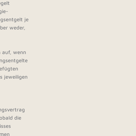
gelt
gie-
gsentgelt je
aber weder,
n auf, wenn
ungsentgelte
gefügten
s jeweiligen
ngsvertrag
obald die
isses
mmen