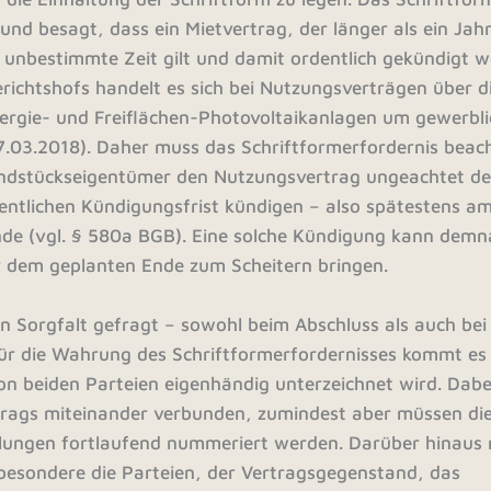
d besagt, dass ein Mietvertrag, der länger als ein Jahr 
ür unbestimmte Zeit gilt und damit ordentlich gekündigt 
ichtshofs handelt es sich bei Nutzungsverträgen über d
ergie- und Freiflächen-Photovoltaikanlagen um gewerbl
7.03.2018). Daher muss das Schriftformerfordernis beac
ndstückseigentümer den Nutzungsvertrag ungeachtet de
dentlichen Kündigungsfrist kündigen – also spätestens am
de (vgl. § 580a BGB). Eine solche Kündigung kann demn
vor dem geplanten Ende zum Scheitern bringen.
an Sorgfalt gefragt – sowohl beim Abschluss als auch bei
ür die Wahrung des Schriftformerfordernisses kommt es
on beiden Parteien eigenhändig unterzeichnet wird. Dab
rtrags miteinander verbunden, zumindest aber müssen die
lungen fortlaufend nummeriert werden. Darüber hinaus 
besondere die Parteien, der Vertragsgegenstand, das