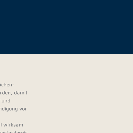
lächen-
erden, damit
Grund
ündigung vor
ll wirksam
merfordernis