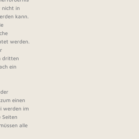
nicht in
werden kann.
ie
iche
htet werden.
r
 dritten
ach ein
 der
 zum einen
ei werden im
 Seiten
müssen alle