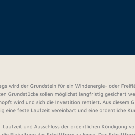
gs wird der Grundstein für ein Windenergie- oder Freif
ten Grundstücke sollen möglichst langfristig gesichert w
öpft wird und sich die Investition rentiert. Aus diesem 
 eine feste Laufzeit vereinbart und eine ordentliche K
 Laufzeit und Ausschluss der ordentlichen Kündigung vo
 die Einhaltung der Schriftform zu legen. Das Schriftfor