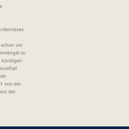
e
rdernisses
 schon vor
ormmängel zu
u kündigen
nzelfall
nde
ft von der
enz der