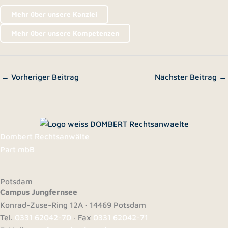
Mehr über unsere Kanzlei
Mehr über unsere Kompetenzen
←
Vorheriger Beitrag
Nächster Beitrag
→
Dombert Rechtsanwälte
Part mbB
Potsdam
Campus Jungfernsee
Konrad-Zuse-Ring 12A · 14469 Potsdam
Tel.
0331 62042-70
· Fax
0331 62042-71