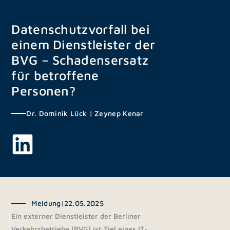
Zum
Inhalt
Datenschutzvorfall bei
springen
einem Dienstleister der
BVG – Schadensersatz
für betroffene
Personen?
Dr. Dominik Lück
|
Zeynep Kenar
Meldung
|
22.05.2025
Ein externer Dienstleister der Berliner
Verkehrsbetriebe (BVG) ist Ziel eines IT-