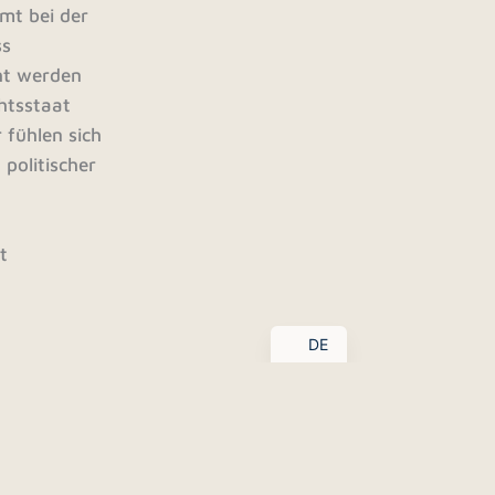
mt bei der
ss
cht werden
chtsstaat
 fühlen sich
politischer
t
EN
DE