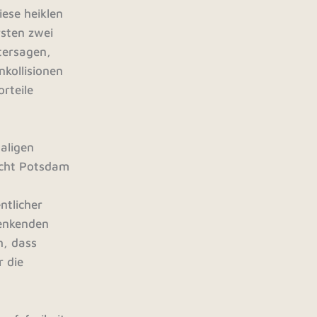
ese heiklen
rsten zwei
tersagen,
nkollisionen
rteile
aligen
richt Potsdam
ntlicher
denkenden
h, dass
r die