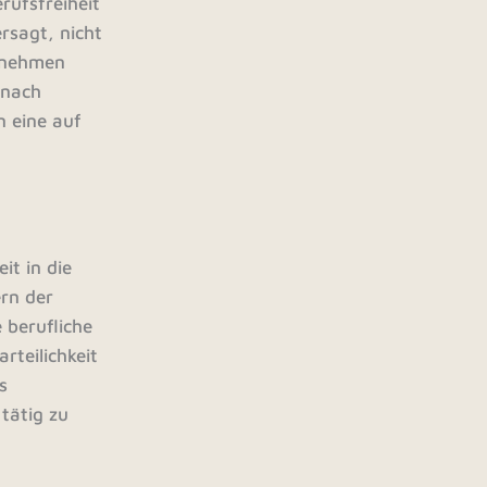
rufsfreiheit
ersagt, nicht
ernehmen
 nach
n eine auf
it in die
ern der
 berufliche
rteilichkeit
s
 tätig zu