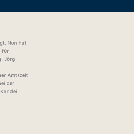
igt. Nun hat
 für
g, Jörg
e
ner Amtszeit
ei der
 Kanzlei