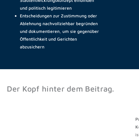
Stadtentwicklungskonzept einbinden
und politisch legitimieren
Entscheidungen zur Zustimmung oder
Ablehnung nachvollziehbar begründen
und dokumentieren, um sie gegenüber
Öffentlichkeit und Gerichten
abzusichern
Der Kopf hinter dem Beitrag.
P
K
is