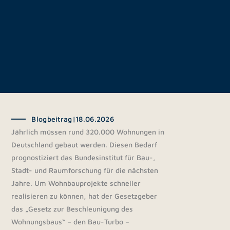
Blogbeitrag
|
18.06.2026
Jährlich müssen rund 320.000 Wohnungen in
Deutschland gebaut werden. Diesen Bedarf
prognostiziert das Bundesinstitut für Bau-,
Stadt- und Raumforschung für die nächsten
Jahre. Um Wohnbauprojekte schneller
realisieren zu können, hat der Gesetzgeber
das „Gesetz zur Beschleunigung des
Wohnungsbaus“ – den Bau-Turbo –