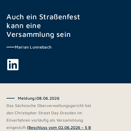
Zum
Inhalt
Auch ein Straßenfest
springen
kann eine
Versammlung sein
Marian Lunnebach
Meldung
|
08.06.2026
Das Sächsische Oberverwaltungsgericht hat
den Christopher Street Day Dresden im
Eilverfahren vorläufig als Versammlung
eingestuft
(Beschluss vom 02.06.2026 – 5 B