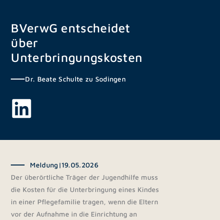
Zum
Inhalt
BVerwG entscheidet
springen
über
Unterbringungskosten
Dr. Beate Schulte zu Sodingen
Meldung
|
19.05.2026
Der überörtliche Träger der Jugendhilfe muss
die Kosten für die Unterbringung eines Kindes
in einer Pflegefamilie tragen, wenn die Eltern
vor der Aufnahme in die Einrichtung an