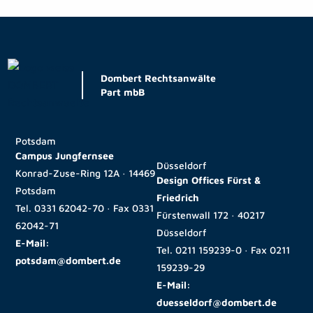
Dombert Rechtsanwälte
Part mbB
Potsdam
Campus Jungfernsee
Düsseldorf
Konrad-Zuse-Ring 12A · 14469
Design Offices Fürst &
Potsdam
Friedrich
Tel.
0331 62042-70
· Fax
0331
Fürstenwall 172 · 40217
62042-71
Düsseldorf
E-Mail:
Tel.
0211 159239-0
· Fax
0211
potsdam@dombert.de
159239-29
E-Mail:
duesseldorf@dombert.de