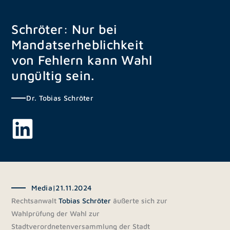
Zum
Inhalt
Schröter: Nur bei
springen
Mandatserheblichkeit
von Fehlern kann Wahl
ungültig sein.
Dr. Tobias Schröter
Media
|
21.11.2024
Rechtsanwalt
Tobias Schröter
äußerte sich zur
Wahlprüfung der Wahl zur
Stadtverordnetenversammlung der Stadt