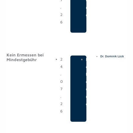
.
n
2
g
6
Kein Ermessen bei
Dr. Dominik Lück
2
|
M
Mindestgebühr
4
e
.
l
0
d
7
u
.
n
2
g
6