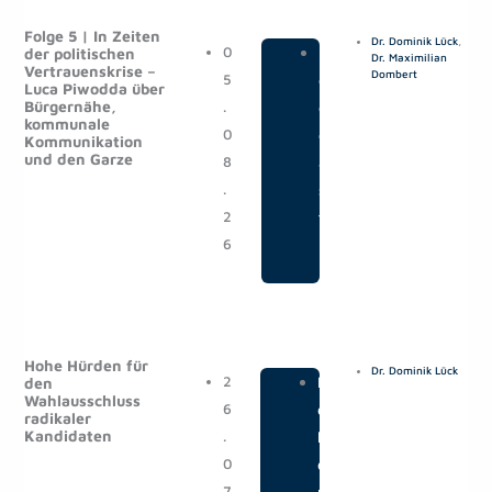
e
e
e
e
Folge 5 | In Zeiten
Dr. Dominik Lück
,
i
i
i
i
0
|
P
der politischen
Dr. Maximilian
Vertrauenskrise –
t
t
t
t
Dombert
5
o
Luca Piwodda über
e
e
e
e
Bürgernähe,
.
d
kommunale
0
c
Kommunikation
und den Garze
8
a
.
s
2
t
6
Hohe Hürden für
Dr. Dominik Lück
2
|
M
den
Wahlausschluss
6
e
radikaler
Kandidaten
.
l
0
d
7
u