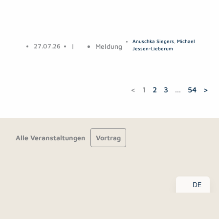
Anuschka Siegers
,
Michael
27.07.26
|
Meldung
Jessen-Lieberum
<
1
2
3
...
54
>
Alle Veranstaltungen
Vortrag
EN
DE