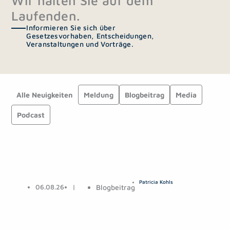
Wir halten Sie auf dem
Laufenden.
Informieren Sie sich über
Gesetzesvorhaben, Entscheidungen,
Veranstaltungen und Vorträge.
Alle Neuigkeiten
Meldung
Blogbeitrag
Media
Podcast
S
S
S
S
e
e
e
e
Patricia Kohls
i
i
i
i
06.08.26
|
Blogbeitrag
t
t
t
t
e
e
e
e