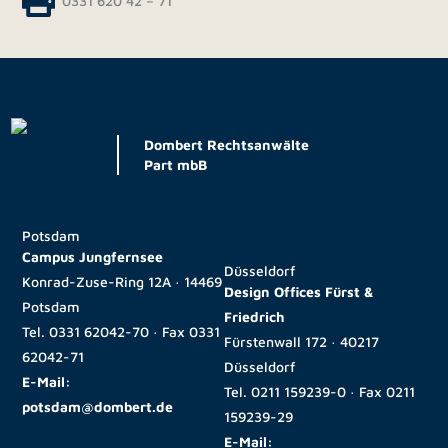
0331 620 42 – 71
Dombert Rechtsanwälte
Part mbB
Potsdam
Campus Jungfernsee
Düsseldorf
Konrad-Zuse-Ring 12A · 14469
Design Offices Fürst &
Potsdam
Friedrich
Tel.
0331 62042-70
· Fax
0331
Fürstenwall 172 · 40217
62042-71
Düsseldorf
E-Mail:
Tel.
0211 159239-0
· Fax
0211
potsdam@dombert.de
159239-29
E-Mail: