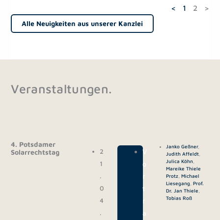
<
1
2
>
Alle Neuigkeiten aus unserer Kanzlei
Veranstaltungen.
4. Potsdamer
Janko Geßner
,
2
|
V
Solarrechtstag
Judith Affeldt
,
Julica Köhn
,
1
o
Mareike Thiele
.
r
Protz
,
Michael
Liesegang
,
Prof.
0
t
Dr. Jan Thiele
,
Tobias Roß
4
r
.
a