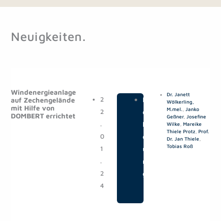
Neuigkeiten.
S
S
e
e
Windenergieanlage
Dr. Janett
i
i
2
|
M
auf Zechengelände
Wölkerling,
mit Hilfe von
t
t
M.mel.
,
Janko
2
e
DOMBERT errichtet
Geßner
,
Josefine
e
e
.
l
Wilke
,
Mareike
Thiele Protz
,
Prof.
0
d
Dr. Jan Thiele
,
Tobias Roß
1
u
.
n
2
g
4