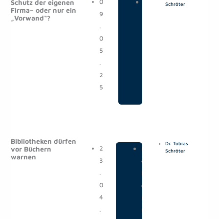
0
|
M
Schutz der eigenen
Schröter
Firma– oder nur ein
9
e
„Vorwand“?
.
d
0
i
5
a
.
2
5
Bibliotheken dürfen
Dr. Tobias
2
|
M
vor Büchern
Schröter
warnen
3
e
.
l
0
d
4
u
.
n