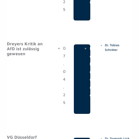
2
g
5
Dreyers Kritik an
Dr. Tobias
0
|
M
AfD ist zulässig
Schröter
gewesen
7
e
.
l
0
d
4
u
.
n
2
g
5
VG Düsseldorf
Dr. Dominik Lück
,