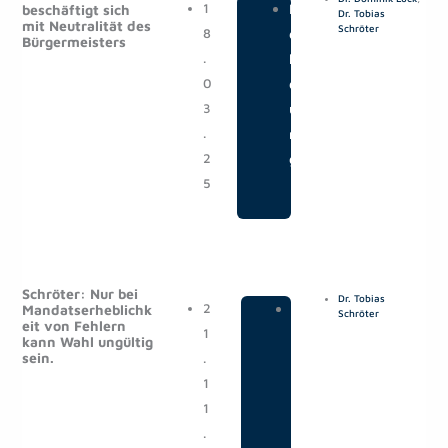
1
|
M
beschäftigt sich
Dr. Tobias
mit Neutralität des
Schröter
8
e
Bürgermeisters
.
l
0
d
3
u
.
n
2
g
5
Schröter: Nur bei
Dr. Tobias
2
|
M
Mandatserheblichk
Schröter
eit von Fehlern
1
e
kann Wahl ungültig
sein.
.
d
1
i
1
a
.