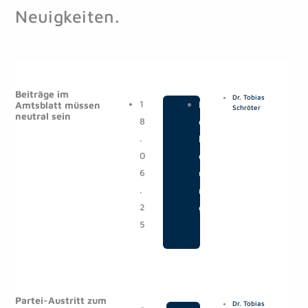
Neuigkeiten.
S
S
S
S
e
e
e
e
Beiträge im
Dr. Tobias
i
i
i
i
1
|
M
Amtsblatt müssen
Schröter
neutral sein
t
t
t
t
8
e
e
e
e
e
.
l
0
d
6
u
.
n
2
g
5
Partei-Austritt zum
Dr. Tobias