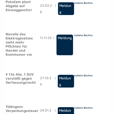
Potsdam plant
Izabela Bochno
23.02.2
|
Meldun
Abgabe auf
Einweggeschirr
6
g
Novelle des
Izabela Bochno
11.11.25
|
Meldung
Elektrogesetzes
sieht mehr
Pflichten für
Handel und
Kommunen vor
§ 13a Abs. 1 DüV
Izabela Bochno
27.10.2
|
Meldun
verstößt gegen
Verfassungsrecht
5
g
Tübingens
Izabela Bochno
24.01.2
|
Meldun
Verpackungssteuer