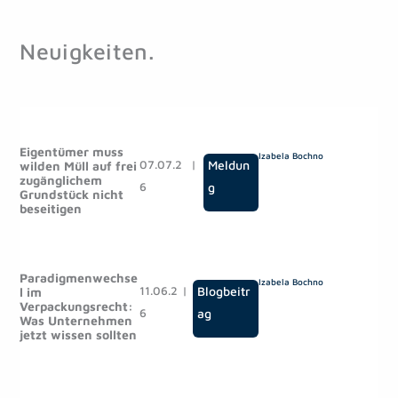
Neuigkeiten.
S
S
e
e
Eigentümer muss
Izabela Bochno
i
i
07.07.2
|
Meldun
wilden Müll auf frei
zugänglichem
t
t
6
g
Grundstück nicht
e
e
beseitigen
Paradigmenwechse
Izabela Bochno
11.06.2
|
Blogbeitr
l im
Verpackungsrecht:
6
ag
Was Unternehmen
jetzt wissen sollten