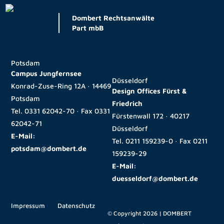
Dombert Rechtsanwälte
Part mbB
Potsdam
Campus Jungfernsee
Düsseldorf
Konrad-Zuse-Ring 12A · 14469
Design Offices Fürst &
Potsdam
Friedrich
Tel.
0331 62042-70
· Fax
0331
Fürstenwall 172 · 40217
62042-71
Düsseldorf
E-Mail:
Tel.
0211 159239-0
· Fax
0211
potsdam@dombert.de
159239-29
E-Mail:
duesseldorf@dombert.de
Impressum
Datenschutz
© Copyright 2026 | DOMBERT