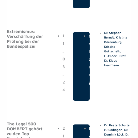
Extremismus:
Dr. Stephan
1
|
M
Verschärfung der
Berndt
,
Kristina
Prüfung bei der
Dörnenburg
,
1
e
Bundespolizei
Kristina
.
l
Gottschalk,
LL.M.oec.
,
Prof.
0
d
Dr. Klaus
Herrmann
3
u
.
n
2
g
4
The Legal 500:
Dr. Beate Schulte
2
|
M
DOMBERT gehört
zu Sodingen
,
Dr.
zu den Top-
Dominik Lück
,
Dr.
1
e