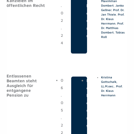
Kanzleien im
Maximilian
öffentlichen Recht
.
l
Dombert
,
Janko
Geßner
,
Prof. Dr.
0
d
Jan Thiele
,
Prof.
Dr. Klaus
2
u
Herrmann
,
Prof.
.
n
Dr. Matthias
Dombert
,
Tobias
2
g
Roß
4
Entlassenen
Kristina
0
|
M
Beamten steht
Gottschalk,
Ausgleich für
LL.M.oec.
,
Prof.
6
e
entgangene
Dr. Klaus
Pension zu
.
l
Herrmann
0
d
5
u
.
n
2
g
2