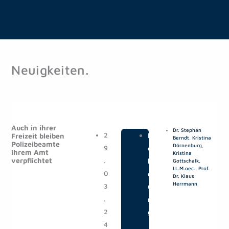
Neuigkeiten.
S
S
S
S
e
e
e
e
Auch in ihrer
Dr. Stephan
i
i
i
i
2
|
M
Freizeit bleiben
Berndt
,
Kristina
Polizeibeamte
t
t
t
t
Dörnenburg
,
9
e
ihrem Amt
Kristina
e
e
e
e
verpflichtet
.
l
Gottschalk,
LL.M.oec.
,
Prof.
0
d
Dr. Klaus
Herrmann
3
u
.
n
2
g
4