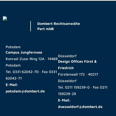
Dombert Rechtsanwälte
Part mbB
Potsdam
Campus Jungfernsee
Düsseldorf
Konrad-Zuse-Ring 12A · 14469
Design Offices Fürst &
Potsdam
Friedrich
Tel.
0331 62042-70
· Fax
0331
Fürstenwall 172 · 40217
62042-71
Düsseldorf
E-Mail:
Tel.
0211 159239-0
· Fax
0211
potsdam@dombert.de
159239-29
E-Mail:
duesseldorf@dombert.de