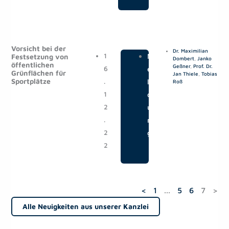
Vorsicht bei der
Dr. Maximilian
1
|
M
Festsetzung von
Dombert
,
Janko
öffentlichen
Geßner
,
Prof. Dr.
6
e
Grünflächen für
Jan Thiele
,
Tobias
Sportplätze
.
l
Roß
1
d
2
u
.
n
2
g
2
<
1
...
5
6
7
>
Alle Neuigkeiten aus unserer Kanzlei