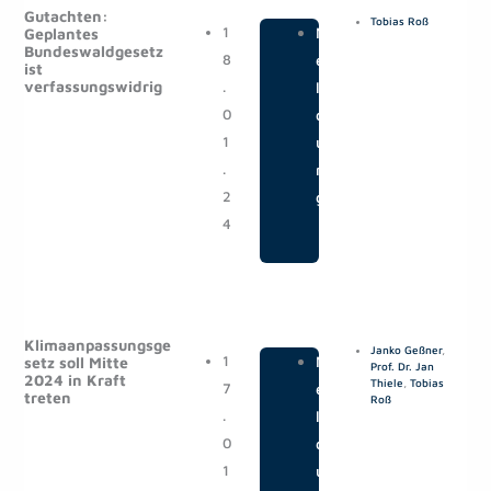
Gutachten:
Tobias Roß
1
|
M
Geplantes
Bundeswaldgesetz
8
e
ist
verfassungswidrig
.
l
0
d
1
u
.
n
2
g
4
Klimaanpassungsge
Janko Geßner
,
1
|
M
setz soll Mitte
Prof. Dr. Jan
2024 in Kraft
Thiele
,
Tobias
7
e
treten
Roß
.
l
0
d
1
u