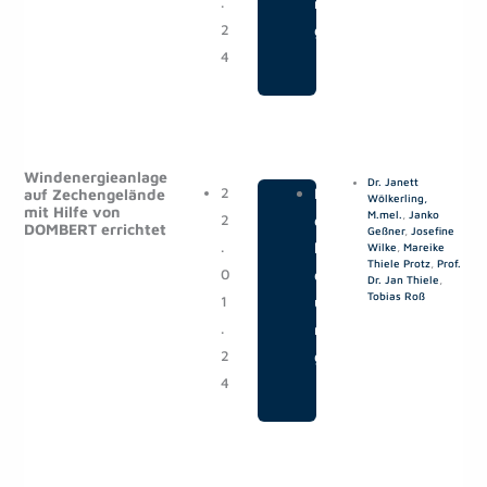
.
n
2
g
4
Windenergieanlage
Dr. Janett
2
|
M
auf Zechengelände
Wölkerling,
mit Hilfe von
M.mel.
,
Janko
2
e
DOMBERT errichtet
Geßner
,
Josefine
.
l
Wilke
,
Mareike
Thiele Protz
,
Prof.
0
d
Dr. Jan Thiele
,
Tobias Roß
1
u
.
n
2
g
4