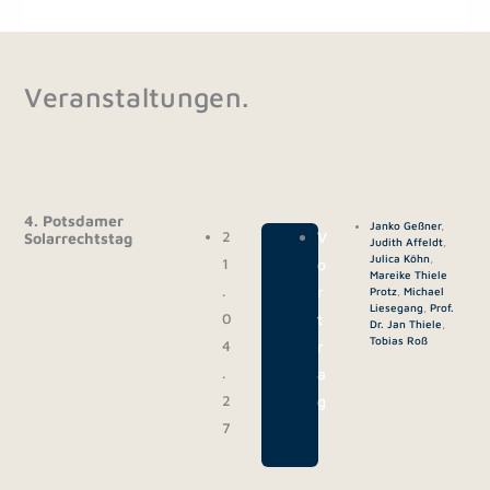
Veranstaltungen.
4. Potsdamer
Janko Geßner
,
2
|
V
Solarrechtstag
Judith Affeldt
,
Julica Köhn
,
1
o
Mareike Thiele
.
r
Protz
,
Michael
Liesegang
,
Prof.
0
t
Dr. Jan Thiele
,
Tobias Roß
4
r
.
a
2
g
7