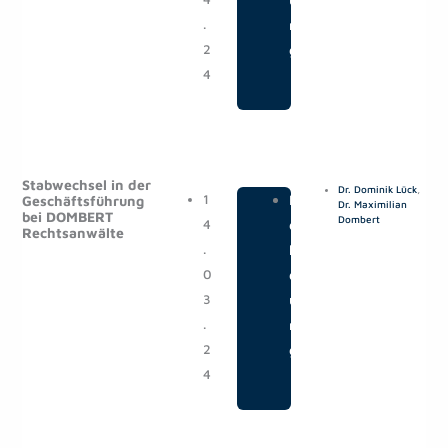
.
n
2
g
4
Stabwechsel in der
Dr. Dominik Lück
,
1
|
M
Geschäftsführung
Dr. Maximilian
bei DOMBERT
Dombert
4
e
Rechtsanwälte
.
l
0
d
3
u
.
n
2
g
4