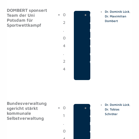
e
e
e
e
e
DOMBERT sponsert
Dr. Dominik Lück
,
i
i
i
i
i
0
|
M
Team der Uni
Dr. Maximilian
Potsdam für
t
t
t
t
t
Dombert
2
e
Sportwettkampf
e
e
e
e
e
.
l
0
d
4
u
.
n
2
g
4
Bundesverwaltung
Dr. Dominik Lück
,
0
|
M
sgericht stärkt
Dr. Tobias
kommunale
Schröter
1
e
Selbstverwaltung
.
l
0
d
4
u