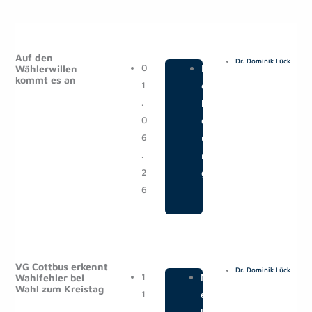
S
S
S
S
S
e
e
e
e
e
Auf den
Dr. Dominik Lück
i
i
i
i
i
0
|
M
Wählerwillen
kommt es an
t
t
t
t
t
1
e
e
e
e
e
e
.
l
0
d
6
u
.
n
2
g
6
VG Cottbus erkennt
Dr. Dominik Lück
1
|
M
Wahlfehler bei
Wahl zum Kreistag
1
e
.
l