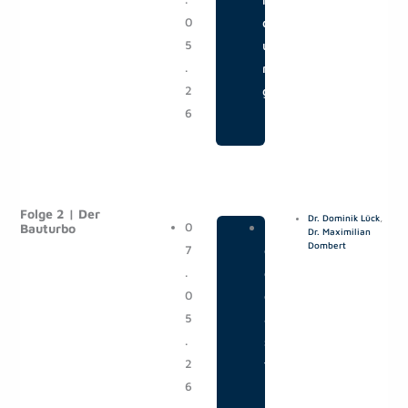
0
d
5
u
.
n
2
g
6
Folge 2 | Der
Dr. Dominik Lück
,
0
|
P
Bauturbo
Dr. Maximilian
Dombert
7
o
.
d
0
c
5
a
.
s
2
t
6